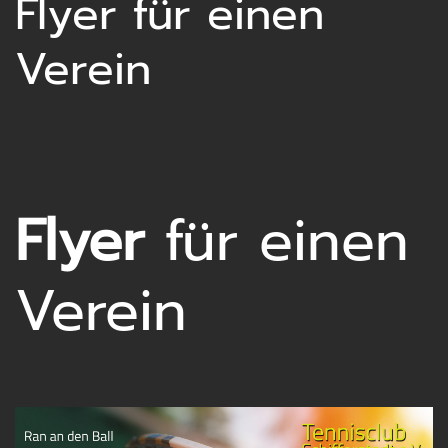
Lei
Flyer für einen
Verein
Des
Flyer
für einen
Verein